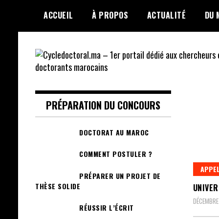
Skip
ACCUEIL
À PROPOS
ACTUALITÉ
DU 
to
content
Cycledoctoral.ma –
1er portail dédié
PRÉPARATION DU CONCOURS
aux chercheurs et
DOCTORAT AU MAROC
doctorants
COMMENT POSTULER ?
marocains
APPEL
PRÉPARER UN PROJET DE
THÈSE SOLIDE
UNIVER
DÉCEMBRE
RÉUSSIR L’ÉCRIT