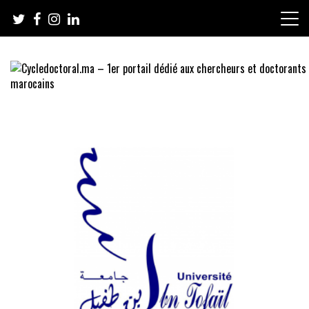
Skip
to
content
Cycledoctoral.ma – 1er portail
dédié aux chercheurs et
doctorants marocains