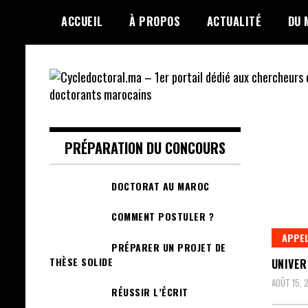
Skip
ACCUEIL
À PROPOS
ACTUALITÉ
DU 
to
content
Cycledoctoral.ma –
1er portail dédié
PRÉPARATION DU CONCOURS
aux chercheurs et
DOCTORAT AU MAROC
doctorants
COMMENT POSTULER ?
marocains
APPEL
PRÉPARER UN PROJET DE
THÈSE SOLIDE
UNIVER
AOÛT 15, 
RÉUSSIR L’ÉCRIT