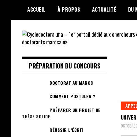
Skip
ACCUEIL
À PROPOS
ACTUALITÉ
DU 
to
content
Cycledoctoral.ma –
1er portail dédié
PRÉPARATION DU CONCOURS
aux chercheurs et
DOCTORAT AU MAROC
doctorants
COMMENT POSTULER ?
marocains
APPEL
PRÉPARER UN PROJET DE
THÈSE SOLIDE
UNIVER
OCTOBRE 2
RÉUSSIR L’ÉCRIT