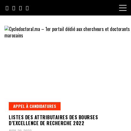
Skip
to
content
Cycledoctoral.ma – 1er portail
dédié aux chercheurs et
doctorants marocains
APPEL À CANDIDATURES
LISTES DES ATTRIBUTAIRES DES BOURSES
D’EXCELLENCE DE RECHERCHE 2022