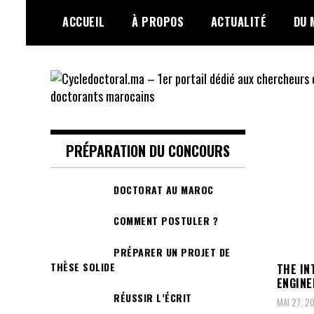
Skip
ACCUEIL
À PROPOS
ACTUALITÉ
DU 
to
content
Cycledoctoral.ma –
1er portail dédié
PRÉPARATION DU CONCOURS
aux chercheurs et
DOCTORAT AU MAROC
doctorants
COMMENT POSTULER ?
marocains
PRÉPARER UN PROJET DE
THÈSE SOLIDE
THE IN
ENGINE
RÉUSSIR L’ÉCRIT
MAI 27, 2