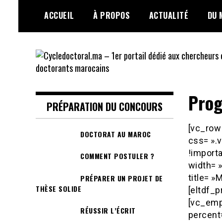
Skip
ACCUEIL
À PROPOS
ACTUALITÉ
DU 
to
content
Cycledoctoral.ma –
Prog
1er portail dédié
PRÉPARATION DU CONCOURS
aux chercheurs et
[vc_row
DOCTORAT AU MAROC
css= ».
doctorants
!import
COMMENT POSTULER ?
width= »
marocains
title= 
PRÉPARER UN PROJET DE
THÈSE SOLIDE
[eltdf_p
[vc_emp
RÉUSSIR L’ÉCRIT
percent=