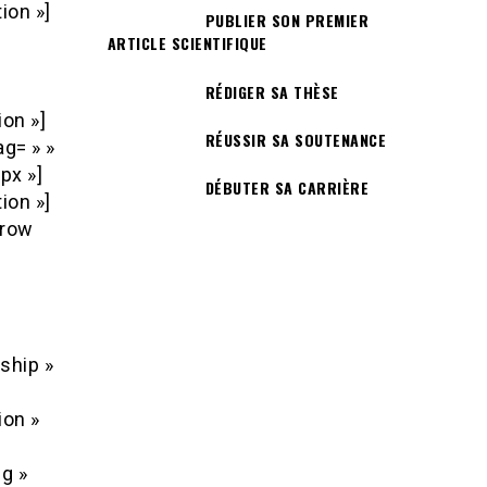
ion »]
PUBLIER SON PREMIER
ARTICLE SCIENTIFIQUE
RÉDIGER SA THÈSE
ion »]
RÉUSSIR SA SOUTENANCE
g= » »
px »]
DÉBUTER SA CARRIÈRE
ion »]
_row
ship »
ion »
ng »