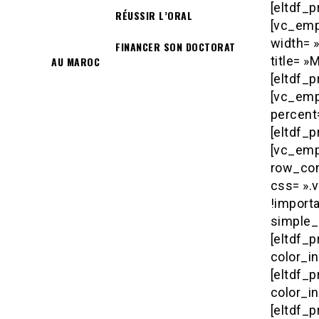
[eltdf_p
RÉUSSIR L’ORAL
[vc_emp
width= »
FINANCER SON DOCTORAT
title= 
AU MAROC
[eltdf_p
[vc_emp
percent=
[eltdf_p
[vc_emp
row_con
css= ».
!importa
simple_
[eltdf_p
color_i
[eltdf_p
color_i
[eltdf_p