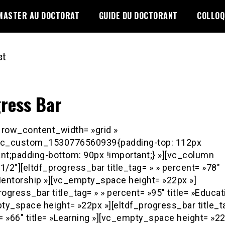
MASTER AU DOCTORAT
GUIDE DU DOCTORANT
COLLOQ
ress Bar
 row_content_width= »grid »
vc_custom_1530776560939{padding-top: 112px
ant;padding-bottom: 90px !important;} »][vc_column
1/2″][eltdf_progress_bar title_tag= » » percent= »78″
»Mentorship »][vc_empty_space height= »22px »]
rogress_bar title_tag= » » percent= »95″ title= »Educat
ty_space height= »22px »][eltdf_progress_bar title_ta
 »66″ title= »Learning »][vc_empty_space height= »22