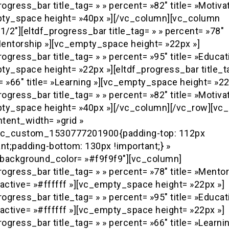
rogress_bar title_tag= » » percent= »82″ title= »Motivat
ty_space height= »40px »][/vc_column][vc_column
1/2″][eltdf_progress_bar title_tag= » » percent= »78″
»Mentorship »][vc_empty_space height= »22px »]
rogress_bar title_tag= » » percent= »95″ title= »Educat
ty_space height= »22px »][eltdf_progress_bar title_ta
 »66″ title= »Learning »][vc_empty_space height= »22
rogress_bar title_tag= » » percent= »82″ title= »Motivat
ty_space height= »40px »][/vc_column][/vc_row][vc
tent_width= »grid »
vc_custom_1530777201900{padding-top: 112px
nt;padding-bottom: 130px !important;} »
background_color= »#f9f9f9″][vc_column]
rogress_bar title_tag= » » percent= »78″ title= »Mentor
nactive= »#ffffff »][vc_empty_space height= »22px »]
rogress_bar title_tag= » » percent= »95″ title= »Educat
nactive= »#ffffff »][vc_empty_space height= »22px »]
rogress_bar title_tag= » » percent= »66″ title= »Learni