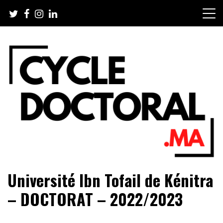
Skip
to
content
Cycledoctoral.ma – 1er portail
Université Ibn Tofail de Kénitra
dédié aux chercheurs et
– DOCTORAT – 2022/2023
doctorants marocains