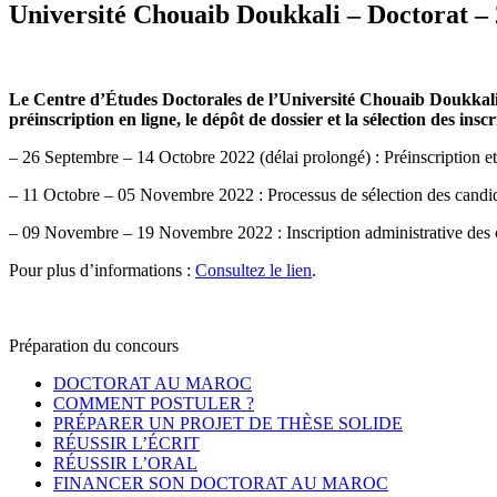
Cycledoctoral.ma – 1er portail dédié aux chercheurs et doctorants ma
Université Chouaib Doukkali – Doctorat –
Le Centre d’Études Doctorales de l’Université Chouaib Doukkali p
préinscription en ligne, le dépôt de dossier et la sélection des ins
– 26 Septembre – 14 Octobre 2022 (délai prolongé) : Préinscription et
– 11 Octobre – 05 Novembre 2022 : Processus de sélection des candid
– 09 Novembre – 19 Novembre 2022 : Inscription administrative des 
Pour plus d’informations :
Consultez le lien
.
Préparation du concours
DOCTORAT AU MAROC
COMMENT POSTULER ?
PRÉPARER UN PROJET DE THÈSE SOLIDE
RÉUSSIR L’ÉCRIT
RÉUSSIR L’ORAL
FINANCER SON DOCTORAT AU MAROC