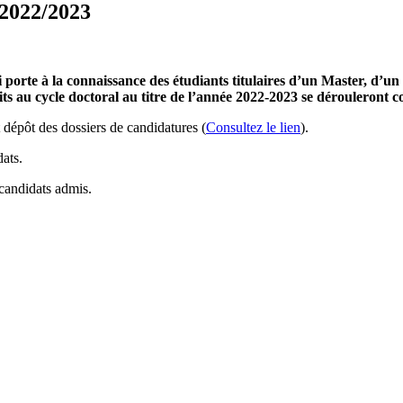
rocains
 2022/2023
orte à la connaissance des étudiants titulaires d’un Master, d’un
crits au cycle doctoral au titre de l’année 2022-2023 se dérouleront 
 dépôt des dossiers de candidatures (
Consultez le lien
).
ats.
candidats admis.