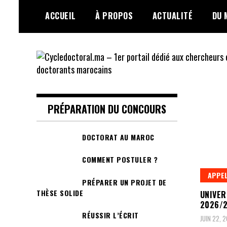
Skip
ACCUEIL
À PROPOS
ACTUALITÉ
DU 
to
content
Cycledoctoral.ma –
1er portail dédié
PRÉPARATION DU CONCOURS
aux chercheurs et
DOCTORAT AU MAROC
doctorants
COMMENT POSTULER ?
marocains
APPEL
PRÉPARER UN PROJET DE
THÈSE SOLIDE
UNIVER
2026/
RÉUSSIR L’ÉCRIT
JUIN 22, 