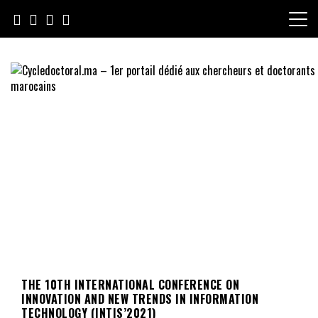
Skip
to
content
Cycledoctoral.ma – 1er portail
dédié aux chercheurs et
doctorants marocains
THE 10TH INTERNATIONAL CONFERENCE ON
INNOVATION AND NEW TRENDS IN INFORMATION
TECHNOLOGY (INTIS’2021)