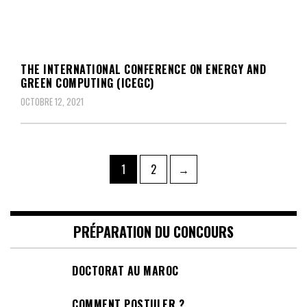
THE INTERNATIONAL CONFERENCE ON ENERGY AND
GREEN COMPUTING (ICEGC)
OCTOBRE 12, 2021
Pagination
Page
Page
1
2
→
des
publications
PRÉPARATION DU CONCOURS
DOCTORAT AU MAROC
COMMENT POSTULER ?