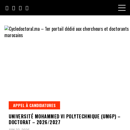
Skip
to
content
Cycledoctoral.ma – 1er portail
dédié aux chercheurs et
doctorants marocains
APPEL À CANDIDATURES
UNIVERSITÉ MOHAMMED VI POLYTECHNIQUE (UM6P) –
DOCTORAT – 2026/2027