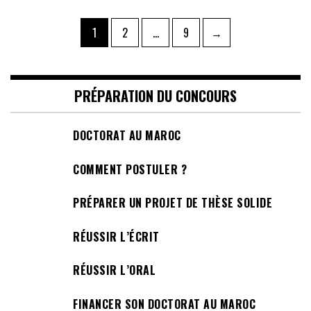
Pagination
Page
Page
Page
1
2
…
9
→
des
publications
PRÉPARATION DU CONCOURS
DOCTORAT AU MAROC
COMMENT POSTULER ?
PRÉPARER UN PROJET DE THÈSE SOLIDE
RÉUSSIR L’ÉCRIT
RÉUSSIR L’ORAL
FINANCER SON DOCTORAT AU MAROC